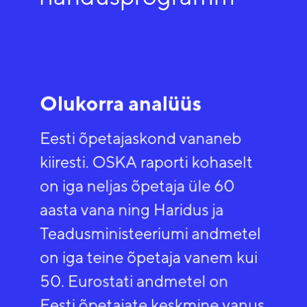
Olukorra analüüs
Eesti õpetajaskond vananeb
kiiresti. OSKA raporti kohaselt
on iga neljas õpetaja üle 60
aasta vana ning Haridus ja
Teadusministeeriumi andmetel
on iga teine õpetaja vanem kui
50. Eurostati andmetel on
Eesti õpetajate keskmine vanus