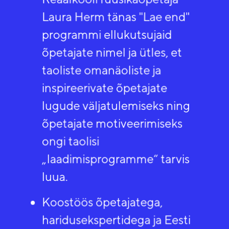
Laura Herm tänas "Lae end"
programmi ellukutsujaid
õpetajate nimel ja ütles, et
taoliste omanäoliste ja
inspireerivate õpetajate
lugude väljatulemiseks ning
õpetajate motiveerimiseks
ongi taolisi
„laadimisprogramme“ tarvis
luua. ​
Koostöös õpetajatega,
haridusekspertidega ja Eesti