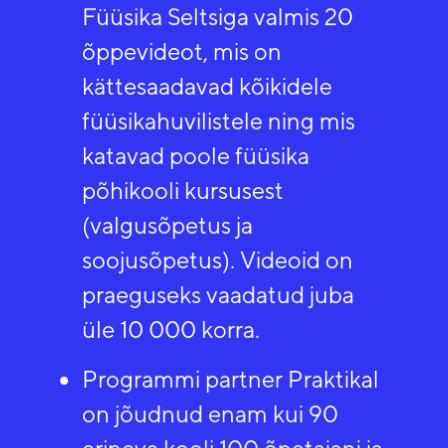
Füüsika Seltsiga valmis 20
õppevideot, mis on
kättesaadavad kõikidele
füüsikahuvilistele ning mis
katavad poole füüsika
põhikooli kursusest
(valgusõpetus ja
soojusõpetus). Videoid on
praeguseks vaadatud juba
üle 10 000 korra.​
Programmi partner Praktikal
on jõudnud enam kui 90
erineva kooli 100 õpetajani ja