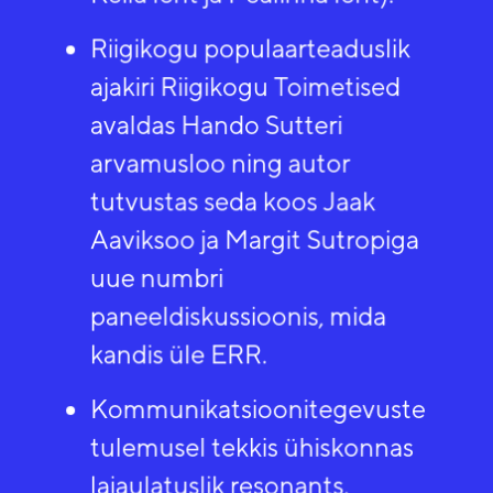
Riigikogu populaarteaduslik
ajakiri Riigikogu Toimetised
avaldas Hando Sutteri
arvamusloo ning autor
tutvustas seda koos Jaak
Aaviksoo ja Margit Sutropiga
uue numbri
paneeldiskussioonis, mida
kandis üle ERR. ​
Kommunikatsioonitegevuste
tulemusel tekkis ühiskonnas
laiaulatuslik resonants.