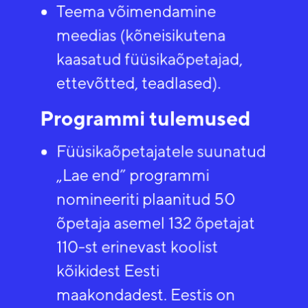
Teema võimendamine
meedias (kõneisikutena
kaasatud füüsikaõpetajad,
ettevõtted, teadlased)​.
Programmi tulemused​
Füüsikaõpetajatele suunatud
„Lae end” programmi
nomineeriti plaanitud 50
õpetaja asemel 132 õpetajat
110-st erinevast koolist
kõikidest Eesti
maakondadest. Eestis on