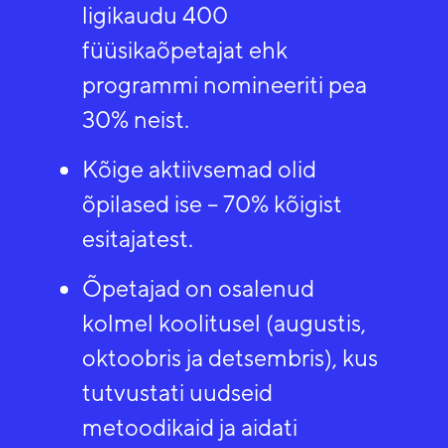
ligikaudu 400
füüsikaõpetajat ehk
programmi nomineeriti pea
30% neist. ​
Kõige aktiivsemad olid
õpilased ise – 70% kõigist
esitajatest.​
Õpetajad on osalenud
kolmel koolitusel (augustis,
oktoobris ja detsembris), kus
tutvustati uudseid
metoodikaid ja aidati