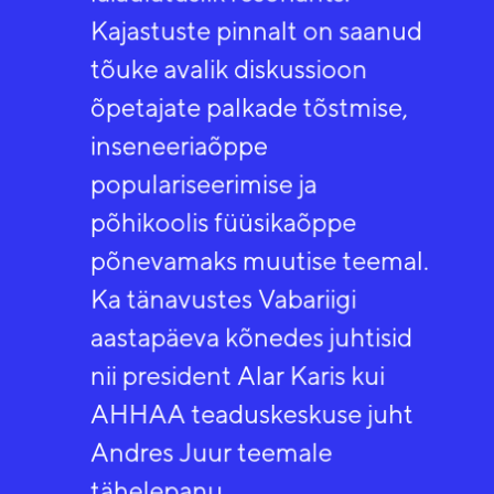
Kajastuste pinnalt on saanud
tõuke avalik diskussioon
õpetajate palkade tõstmise,
inseneeriaõppe
populariseerimise ja
põhikoolis füüsikaõppe
põnevamaks muutise teemal.
Ka tänavustes Vabariigi
aastapäeva kõnedes juhtisid
nii president Alar Karis kui
AHHAA teaduskeskuse juht
Andres Juur teemale
tähelepanu.​