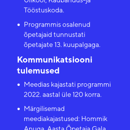
Tööstuskoda. ​
Programmis osalenud
õpetajaid tunnustati
õpetajate 13. kuupalgaga. ​
Kommunikatsiooni
tulemused​
Meedias kajastati programmi
2022. aastal üle 120 korra. ​
Märgilisemad
meediakajastused: Hommik
Anuga, Aasta Õpetaja Gala,