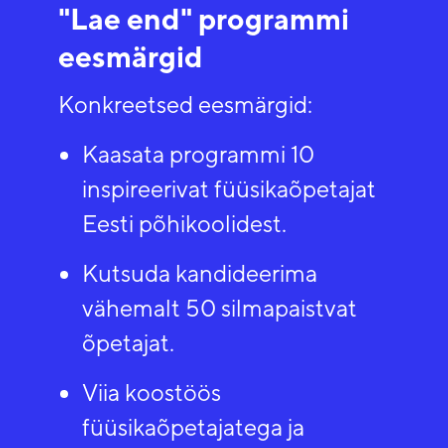
"Lae end" programmi
eesmärgid​
Konkreetsed eesmärgid:​
Kaasata programmi 10
inspireerivat füüsikaõpetajat
Eesti põhikoolidest.
Kutsuda kandideerima
vähemalt 50 silmapaistvat
õpetajat.​
Viia koostöös
füüsikaõpetajatega ja