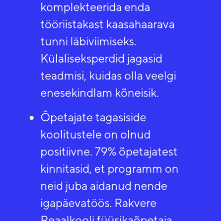
komplekteerida enda
tööriistakast kaasahaarava
tunni läbiviimiseks.
Külaliseksperdid jagasid
teadmisi, kuidas olla veelgi
enesekindlam kõneisik.​
Õpetajate tagasiside
koolitustele on olnud
positiivne. 79% õpetajatest
kinnitasid, et programm on
neid juba aidanud nende
igapäevatöös. Rakvere
Reaalkooli füüsikaõpetaja