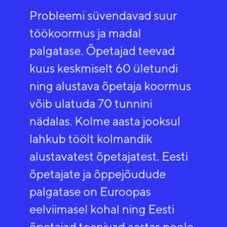
Probleemi süvendavad suur
töökoormus ja madal
palgatase. Õpetajad teevad
kuus keskmiselt 60 ületundi
ning alustava õpetaja koormus
võib ulatuda 70 tunnini
nädalas. Kolme aasta jooksul
lahkub töölt kolmandik
alustavatest õpetajatest. Eesti
õpetajate ja õppejõudude
palgatase on Euroopas
eelviimasel kohal ning Eesti
õpetajad teenivad aastas poole