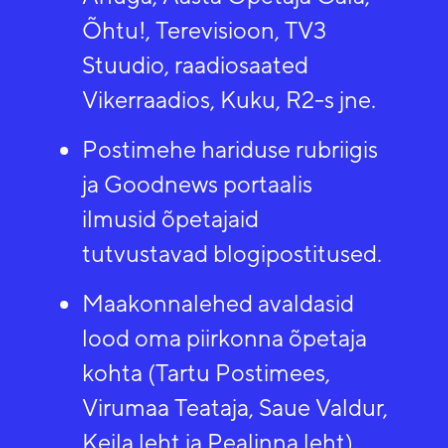
Õhtu!, Terevisioon, TV3
Stuudio, raadiosaated
Vikerraadios, Kuku, R2-s jne.​
Postimehe hariduse rubriigis
ja Goodnews portaalis
ilmusid õpetajaid
tutvustavad blogipostitused.
Maakonnalehed avaldasid
lood oma piirkonna õpetaja
kohta (Tartu Postimees,
Virumaa Teataja, Saue Valdur,
Keila leht ja Pealinna leht).​