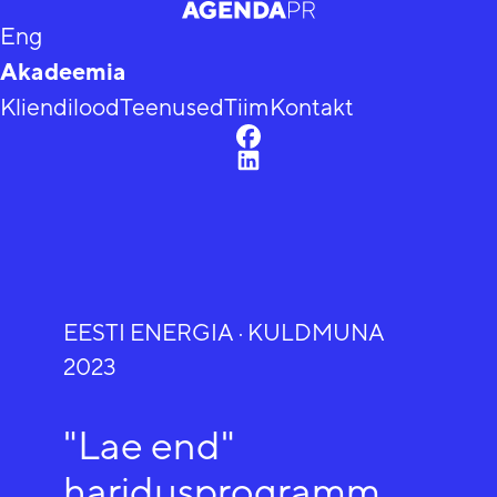
Eng
Akadeemia
Kliendilood
Teenused
Tiim
Kontakt
EESTI ENERGIA · KULDMUNA
2023
"Lae end"
haridusprogramm