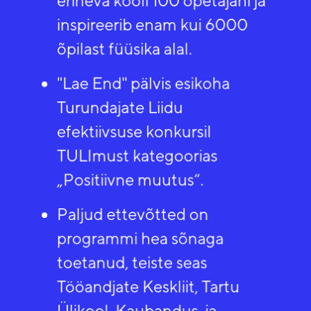
inspireerib enam kui 6000
õpilast füüsika alal.​
"Lae End" pälvis esikoha
Turundajate Liidu
efektiivsuse konkursil
TULImust kategoorias
„Positiivne muutus“.​
Paljud ettevõtted on
programmi hea sõnaga
toetanud, teiste seas
Tööandjate Keskliit, Tartu
Ülikool, Kaubandus-ja