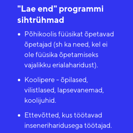
"Lae end" programmi
sihtrühmad​
Põhikoolis füüsikat õpetavad
õpetajad (sh ka need, kel ei
ole füüsika õpetamiseks
vajalikku erialaharidust)​.
Koolipere - õpilased,
vilistlased, lapsevanemad,
koolijuhid​.
Ettevõtted, kus töötavad
inseneriharidusega töötajad​.