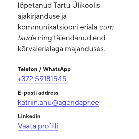
lõpetanud Tartu Ülikoolis
ajakirjanduse ja
kommunikatsiooni eriala
cum
laude
ning täiendanud end
kõrvalerialaga majanduses.
Telefon / WhatsApp
+372 59181545
E-posti address
katriin.ahu@agendapr.ee
Linkedin
Vaata profiili