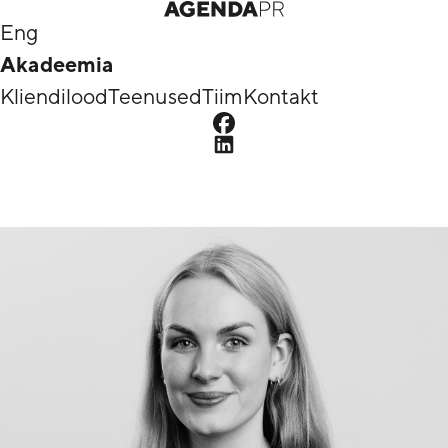
Eng
Akadeemia
Kliendilood
Teenused
Tiim
Kontakt